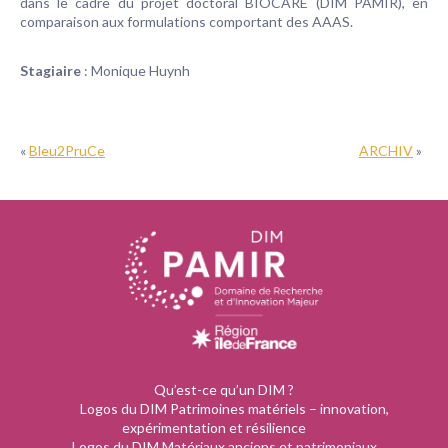
dans le cadre du projet doctoral BIOCARE (DIM PAMIR), en
comparaison aux formulations comportant des AAAS.
Stagiaire
: Monique Huynh
«
Bleu2PruCe
ARCHIV
»
Qu’est-ce qu’un DIM ?
Logos du DIM Patrimoines matériels – innovation,
expérimentation et résilience
Logos du DIM Matériaux anciens et patrimoniaux