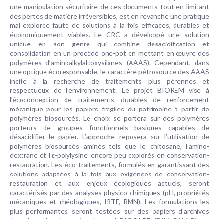
une manipulation sécuritaire de ces documents tout en limitant
des pertes de matière irréversibles, est en revanche une pratique
mal explorée faute de solutions à la fois efficaces, durables et
économiquement viables. Le CRC a développé une solution
unique en son genre qui combine désacidification et
consolidation en un procédé one-pot en mettant en œuvre des
polymères d’aminoalkylalcoxysilanes (AAAS). Cependant, dans
une optique écoresponsable, le caractère pétrosourcé des AAAS
incite à la recherche de traitements plus pérennes et
respectueux de l’environnement. Le projet BIOREM vise à
l’écoconception de traitements durables de renforcement
mécanique pour les papiers fragiles du patrimoine à partir de
polymères biosourcés. Le choix se portera sur des polymères
porteurs de groupes fonctionnels basiques capables de
désacidifier le papier. L’approche reposera sur l’utilisation de
polymères biosourcés aminés tels que le chitosane, l’amino-
dextrane et l’ε-polylysine, encore peu explorés en conservation-
restauration. Les éco-traitements, formulés en garantissant des
solutions adaptées à la fois aux exigences de conservation-
restauration et aux enjeux écologiques actuels, seront
caractérisés par des analyses physico-chimiques (pH, propriétés
mécaniques et rhéologiques, IRTF, RMN). Les formulations les
plus performantes seront testées sur des papiers d’archives