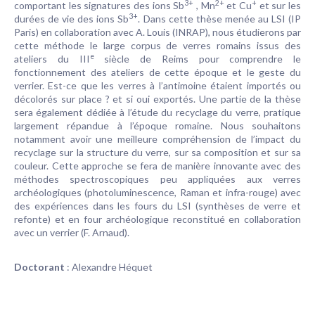
3+
2+
+
comportant les signatures des ions Sb
, Mn
et Cu
et sur les
3+
durées de vie des ions Sb
. Dans cette thèse menée au LSI (IP
Paris) en collaboration avec A. Louis (INRAP), nous étudierons par
cette méthode le large corpus de verres romains issus des
e
ateliers du III
siècle de Reims pour comprendre le
fonctionnement des ateliers de cette époque et le geste du
verrier. Est-ce que les verres à l’antimoine étaient importés ou
décolorés sur place ? et si oui exportés. Une partie de la thèse
sera également dédiée à l’étude du recyclage du verre, pratique
largement répandue à l’époque romaine. Nous souhaitons
notamment avoir une meilleure compréhension de l’impact du
recyclage sur la structure du verre, sur sa composition et sur sa
couleur. Cette approche se fera de manière innovante avec des
méthodes spectroscopiques peu appliquées aux verres
archéologiques (photoluminescence, Raman et infra-rouge) avec
des expériences dans les fours du LSI (synthèses de verre et
refonte) et en four archéologique reconstitué en collaboration
avec un verrier (F. Arnaud).
Doctorant
: Alexandre Héquet