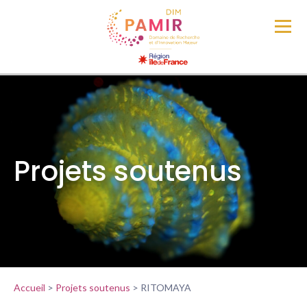
Projets soutenus
Accueil
>
Projets soutenus
>
RITOMAYA