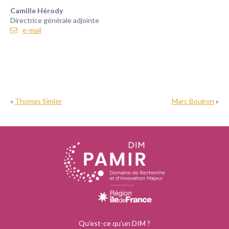
Camille Hérody
Directrice générale adjointe
e-mail
«
Thomas Simler
Marc Bouiron
»
Qu’est-ce qu’un DIM ?