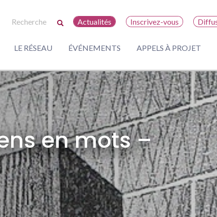
Actualités
Inscrivez-vous
Diffu
LE RÉSEAU
ÉVÉNEMENTS
APPELS À PROJET
ens en mots –