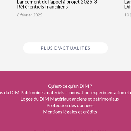
Lancement de l’appel à projet 2025-8
Lan
Référentiels franciliens
Dif
6 février 2025
10 
PLUS D'ACTUALITÉS
Qu’est-ce qu’un DIM ?
s du DIM Patrimoines matériels – innovation, expérimentation et r
Logos du DIM Matériaux anciens et patrimoniaux
Protection des données
Mentions légales et crédits