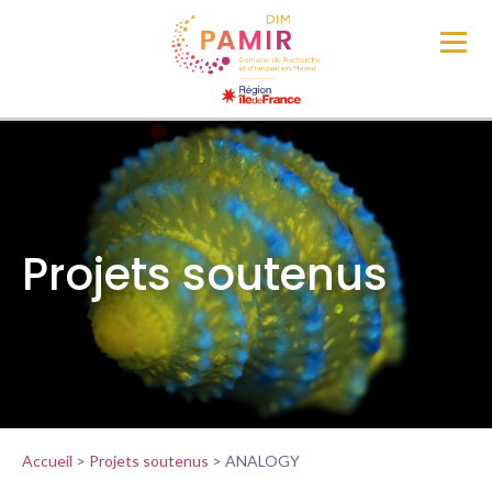
Projets soutenus
Accueil
>
Projets soutenus
>
ANALOGY