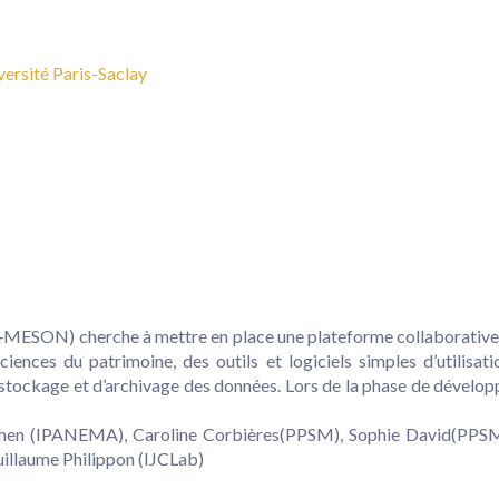
versité Paris-Saclay
ESON) cherche à mettre en place une plateforme collaborative et
sciences du patrimoine, des outils et logiciels simples d’utilisatio
e stockage et d’archivage des données. Lors de la phase de dévelop
ohen (IPANEMA), Caroline Corbières(PPSM), Sophie David(PPSM
uillaume Philippon (IJCLab)