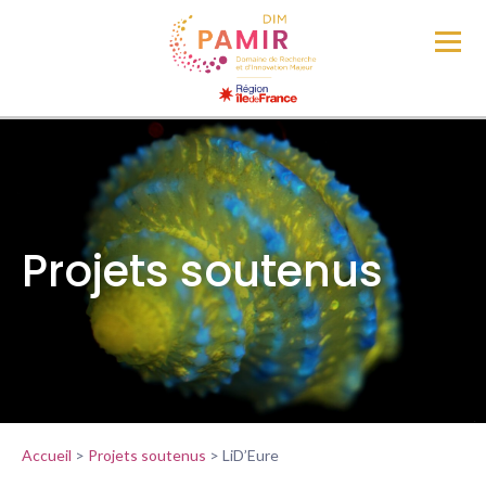
Projets soutenus
Accueil
>
Projets soutenus
>
LiD’Eure