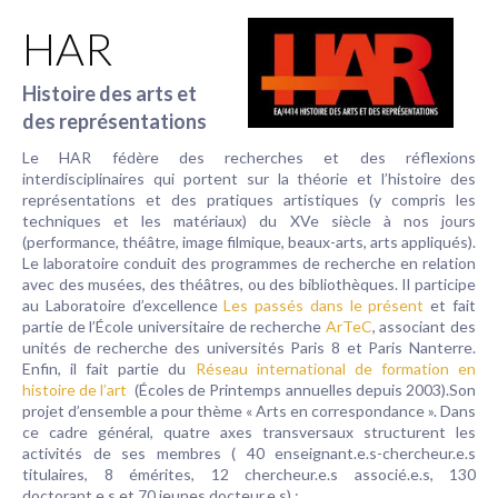
HAR
Histoire des arts et
des représentations
Le HAR fédère des recherches et des réflexions
interdisciplinaires qui portent sur la théorie et l’histoire des
représentations et des pratiques artistiques (y compris les
techniques et les matériaux) du XVe siècle à nos jours
(performance, théâtre, image filmique, beaux-arts, arts appliqués).
Le laboratoire conduit des programmes de recherche en relation
avec des musées, des théâtres, ou des bibliothèques. Il participe
au Laboratoire d’excellence
Les passés dans le présent
et fait
partie de l’École universitaire de recherche
ArTeC
, associant des
unités de recherche des universités Paris 8 et Paris Nanterre.
Enfin, il fait partie du
Réseau international de formation en
histoire de l’art
(Écoles de Printemps annuelles depuis 2003).Son
projet d’ensemble a pour thème « Arts en correspondance ». Dans
ce cadre général, quatre axes transversaux structurent les
activités de ses membres ( 40 enseignant.e.s-chercheur.e.s
titulaires, 8 émérites, 12 chercheur.e.s associé.e.s, 130
doctorant.e.s et 70 jeunes docteur.e.s) :